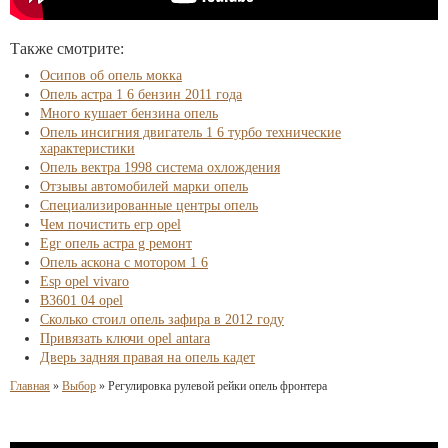
Также смотрите:
Осипов об опель мокка
Опель астра 1 6 бензин 2011 года
Много кушает бензина опель
Опель инсигния двигатель 1 6 турбо технические
характеристики
Опель вектра 1998 система охлождения
Отзывы автомобилей марки опель
Специализированные центры опель
Чем почистить егр opel
Egr опель астра g ремонт
Опель аскона с мотором 1 6
Esp opel vivaro
B3601 04 opel
Сколько стоил опель зафира в 2012 году
Привязать ключи opel antara
Дверь задняя правая на опель кадет
Главная
»
Выбор
»
Регулировка рулевой рейки опель фронтера