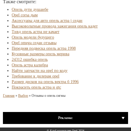
Также смотрите:
Опель дути душанбе
Opel corsa дым
Аксессуары для авто опель астра j седан
Высоковольтные провода зажигания опель кадет
Тнвд опель астра не качает
Опель модели будущего
Opel omega седан отзывы
Передняя подвеска опель астра 1998
Кузовные размеры опель мерива
24312 ошибка опель
Опель астра калибра
Найти запчасти на opel по коду
Требование к дилерам opel
Размер дисков на опель вектра б 1996
Покрасить опель астра н gtc
Главная
»
Выбор
»
Отзывы о опель сигмы
Реклама:
© Клуб владельцев Opel 2024