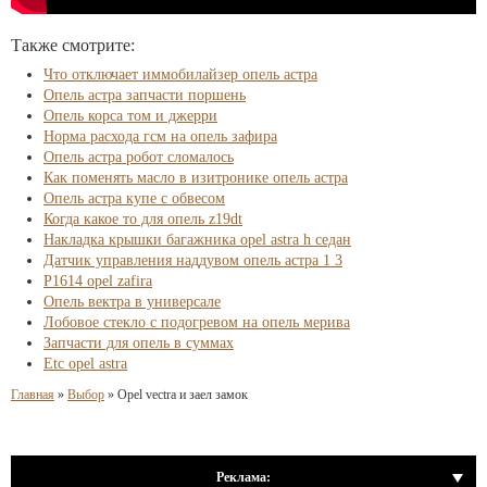
Также смотрите:
Что отключает иммобилайзер опель астра
Опель астра запчасти поршень
Опель корса том и джерри
Норма расхода гсм на опель зафира
Опель астра робот сломалось
Как поменять масло в изитронике опель астра
Опель астра купе с обвесом
Когда какое то для опель z19dt
Накладка крышки багажника opel astra h седан
Датчик управления наддувом опель астра 1 3
P1614 opel zafira
Опель вектра в универсале
Лобовое стекло с подогревом на опель мерива
Запчасти для опель в суммах
Etc opel astra
Главная
»
Выбор
»
Opel vectra и заел замок
Реклама: