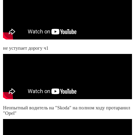
не уступает дорогу ч1
Неопытный водитель на "Skoda" на полном ходу протаранил
"Opel"