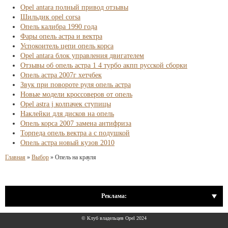
Opel antara полный привод отзывы
Шильдик opel corsa
Опель калибра 1990 года
Фары опель астра и вектра
Успокоитель цепи опель корса
Opel antara блок управления двигателем
Отзывы об опель астра 1 4 турбо акпп русской сборки
Опель астра 2007г хетчбек
Звук при повороте руля опель астра
Новые модели кроссоверов от опель
Opel astra j колпачек ступицы
Наклейки для дисков на опель
Опель корса 2007 замена антифриза
Торпеда опель вектра а с подушкой
Опель астра новый кузов 2010
Главная
»
Выбор
»
Опель на крауля
Реклама:
© Клуб владельцев Opel 2024