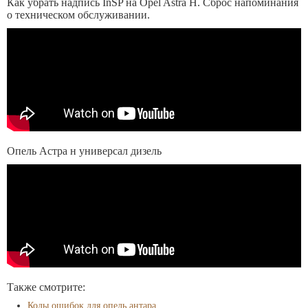
Как убрать надпись InSP на Opel Astra H. Сброс напоминания
о техническом обслуживании.
Опель Астра н универсал дизель
Также смотрите:
Коды ошибок для опель антара