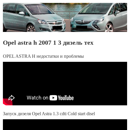
Opel astra h 2007 1 3 дизель тех
OPEL ASTRA H недостатки и проблемы
Запуск дизеля Opel Astra 1.3 cdti Cold start disel