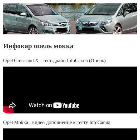
Инфокар опель мокка
Opel Crossland X - тест-драйв InfoCar.ua (Опель)
Opel Mokka - видео-дополнение к тесту InfoCar.ua