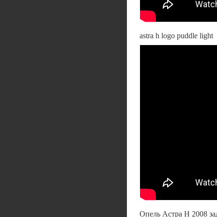
astra h logo puddle light
Опель Астра Н 2008 з