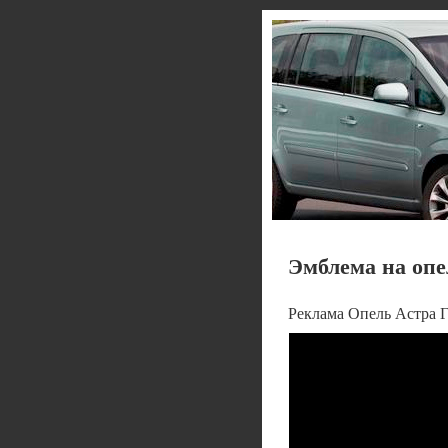
Эмблема на опел
Реклама Опель Астра Г