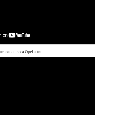
левого калеса Opel astra