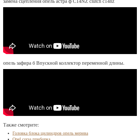
замена сцепления опель астра ф C14NZ clutch c14nz
опель зафира б Впускной коллектор переменной длины.
Также смотрите:
Головка блока цилиндров опель мерива
Opel corsa приборка