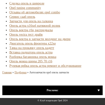
Сдидка опель и шевроле
Opel tuning community
Отзывы об автомобилях opel combo
Сервис сааб опель
Запчасти для опель на галкина
Опель астра x16xel натяжной ролик
Опель вектра гбц распредвалы
Опель vectra тест драйв
Опель вектра в запчасти молдинг на двери
Двигатель опель фронтера x22xe
Тачка на прокачку опель кадетт
Вставка радиатора опель астра
Разборка багажника опель мокка
Опель мокка шины 205 70 r16
Рулевая рейка опель астра ремонт и обслуживание
Главная
»
Подборки
»
Автозапчасти opel опель запчасти
Реклама:
© Клуб владельцев Opel 2024